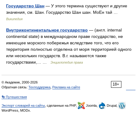
Государство Шан
— У этого термина существуют и другие
значения, см. Шан. Государство Шан шан. МоЕн тай …
Википедия
Внутриконтинентальное государство
— (англ. internal
continental state) в международном праве государство, не
имеющее морского побережья вследствие того, что его
территория полностью отделена от моря территорией одного
или нескольких государств. В.г. называются также
государствами,… …
Энциклопедия права
© Академик, 2000-2026
18+
Обратная связь:
Техподдержка
,
Реклама на сайте
👣 Путешествия
Экспорт словарей на сайты
, сделанные на PHP,
Joomla,
Drupal,
WordPress, MODx.